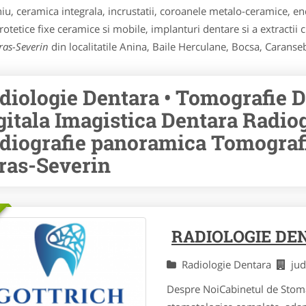
oniu, ceramica integrala, incrustatii, coroanele metalo-ceramice, e
otetice fixe ceramice si mobile, implanturi dentare si a extractii c
ras-Severin
din localitatile Anina, Baile Herculane, Bocsa, Caranse
diologie Dentara • Tomografie D
gitala Imagistica Dentara Radiog
diografie panoramica Tomografi
ras-Severin
RADIOLOGIE DE
Radiologie Dentara
ju
Despre NoiCabinetul de Stomat