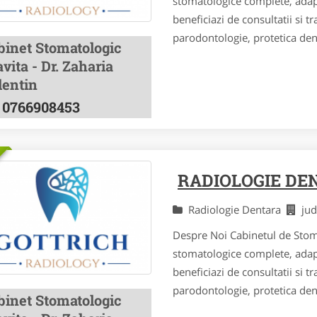
stomatologice complete, adapta
beneficiazi de consultatii si 
parodontologie, protetica dent
binet Stomatologic
vita - Dr. Zaharia
lentin
0766908453
RADIOLOGIE DE
Radiologie Dentara
ju
Despre Noi Cabinetul de Stoma
stomatologice complete, adapta
beneficiazi de consultatii si 
parodontologie, protetica dent
binet Stomatologic