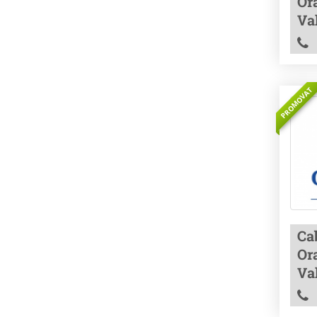
Ora
Va
PROMOVAT
Ca
Ora
Va