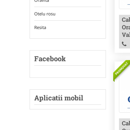
Oravita
Otelu rosu
Ca
Ora
Resita
Va
Facebook
PROMOVAT
Aplicatii mobil
Ca