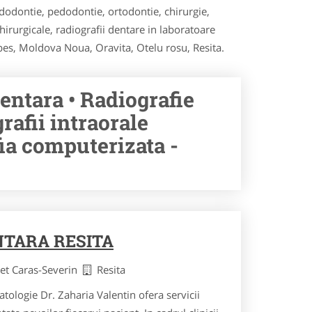
ndodontie, pedodontie, ortodontie, chirurgie,
hirurgicale, radiografii dentare in laboratoare
bes, Moldova Noua, Oravita, Otelu rosu, Resita.
entara • Radiografie
rafii intraorale
a computerizata -
NTARA RESITA
det Caras-Severin
Resita
ologie Dr. Zaharia Valentin ofera servicii