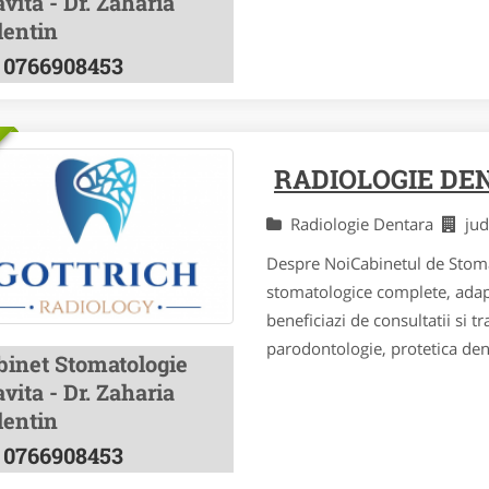
vita - Dr. Zaharia
lentin
0766908453
RADIOLOGIE DE
Radiologie Dentara
ju
Despre NoiCabinetul de Stomat
stomatologice complete, adapta
beneficiazi de consultatii si 
parodontologie, protetica dent
binet Stomatologie
vita - Dr. Zaharia
lentin
0766908453