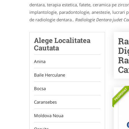
dentara, terapia estetica, fatete, ceramica pe zirc
implantologie, paradontologie, anestezie, lucrari pr
de radiologie dentara..
Radiologie Dentara judet Ca
Ra
Alege Localitatea
Cautata
Di
Ra
Anina
Ca
Baile Herculane
Bocsa
PROMOVAT
Caransebes
Moldova Noua