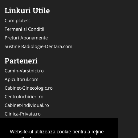
Linkuri Utile
Cum platesc
Termeni si Conditii
Preturi Abonamente
Sustine Radiologie-Dentara.com
Parteneri
Camin-Varstnici.ro
Apicultorul.com
Cabinet-Ginecologic.ro
CentruInchirieri.ro
Cabinet-Individual.ro
Clinica-Privata.ro
DresajCaine.ro
Medic-Bun.com
Website-ul utilizeaza cookie pentru a reţine