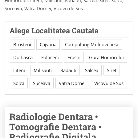
Humorului, Liteni, Milisauti, Radauti, Salcea, Siret, Solca,
Suceava, Vatra Dornei, Vicovu de Sus.
Alege Localitatea Cautata
Brosteni
Cajvana
Campulung Moldovenesc
Dolhasca
Falticeni
Frasin
Gura Humorului
Liteni
Milisauti
Radauti
Salcea
Siret
Solca
Suceava
Vatra Dornei
Vicovu de Sus
Radiologie Dentara •
Tomografie Dentara •
Radiografie Digitala