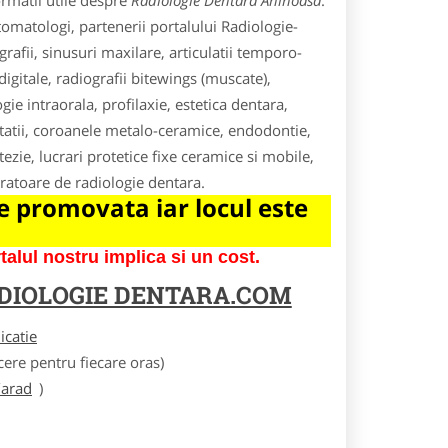
rmatii utile despre
Radiologie Dentara Aninoasa
.
omatologi, partenerii portalului Radiologie-
afii, sinusuri maxilare, articulatii temporo-
digitale, radiografii bitewings (muscate),
ie intraorala, profilaxie, estetica dentara,
ustatii, coroanele metalo-ceramice, endodontie,
zie, lucrari protetice fixe ceramice si mobile,
boratoare de radiologie dentara.
 promovata iar locul este
lul nostru implica si un cost.
DIOLOGIE DENTARA.COM
licatie
ere pentru fiecare oras)
/arad
)