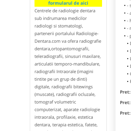
formularul de aici
- 
Centrele de radiologie dentara
- 
sub indrumarea medicilor
- 
radiologi si stomatologi,
-
partenerii portalului Radiologie-
-
Dentara.com va ofera radiografie
dentara,ortopantomografii,
teleradiografii, sinusuri maxilare,
articulatii temporo-mandibulare,
radiografii Intraorale (imagini
tintite pe un grup de dinti)
digitale, radiografii bitewings
Pret:
(muscate), radiografii ocluzale,
tomograf volumetric
Pret:
computerizat, aparate radiologie
Pret:
intraorala, profilaxie, estetica
dentara, terapia estetica, fatete,