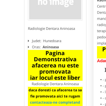
Radi
Centr
Denta
mandi
radio
Radiologie Dentara Aninoasa
terap
pedod
Judet:
Hunedoara
impla
Oras:
Aninoasa
P
Pagina
Demonstrativa
Adau
afacerea nu este
promovata
iar locul este liber
-
Radiologie Dentara Aninoasa
-
daca doresti ca afacerea ta sa
- 
fie promovata aici te rugam
-
contacteaza-ne completand
- 