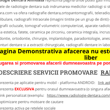
ologie Dentara Aninoasa
reprezinta pagina unde puteti gasi info
ele de radiologie dentara sub indrumarea medicilor radiologi si st
ra.com va ofera radiografie dentara,ortopantomografii, teleradiogr
bulare, radiografii Intraorale (imagini tintite pe un grup de dinti) 
grafii ocluzale, tomograf volumetric computerizat, aparate radiolog
ia estetica, fatete, ceramica pe zirconiu, ceramica integrala, incr
ontie, ortodontie, chirurgie, implantologie, paradontologie, aneste
nturi dentare si a extractii chirurgicale, radiografii dentare in la
agina Demonstrativa afacerea nu este
liber
garea si promovarea afacerii dumneavoastra pe porta
DESCRIERE SERVICII PROMOVARE
RA
 prezenta pe aplicatie pentru mobil - platforma ANDROID:
link ap
 prezenta
EXCLUSIVA
pentru orasul dumneavoastra (o singura afac
link personalizat (exemplu:
https://www.radiologie-dentara.com
 optimizare pentru motoare de cautare
prezenta activa pe retelele sociale