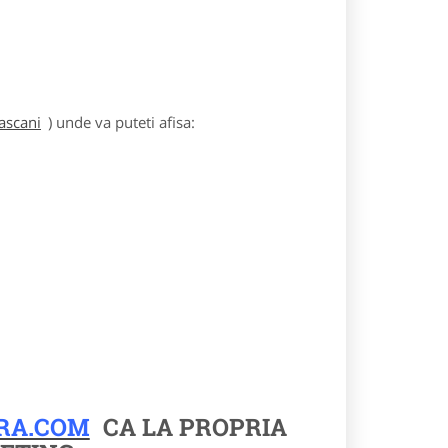
ascani
) unde va puteti afisa:
RA.COM
CA LA PROPRIA