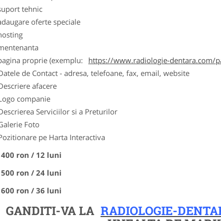
suport tehnic
adaugare oferte speciale
hosting
 mentenanta
 pagina proprie (exemplu:
https://www.radiologie-dentara.com/p
Datele de Contact - adresa, telefoane, fax, email, website
Descriere afacere
Logo companie
Descrierea Serviciilor si a Preturilor
Galerie Foto
Pozitionare pe Harta Interactiva
 400 ron / 12 luni
 500 ron / 24 luni
 600 ron / 36 luni
GANDITI-VA LA
RADIOLOGIE-DENTA