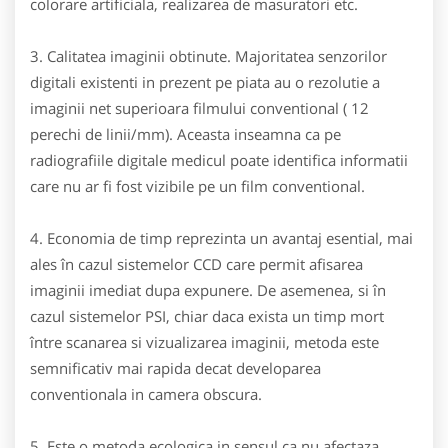
colorare artificiala, realizarea de masuratori etc.
3. Calitatea imaginii obtinute. Majoritatea senzorilor
digitali existenti in prezent pe piata au o rezolutie a
imaginii net superioara filmului conventional ( 12
perechi de linii/mm). Aceasta inseamna ca pe
radiografiile digitale medicul poate identifica informatii
care nu ar fi fost vizibile pe un film conventional.
4. Economia de timp reprezinta un avantaj esential, mai
ales în cazul sistemelor CCD care permit afisarea
imaginii imediat dupa expunere. De asemenea, si în
cazul sistemelor PSI, chiar daca exista un timp mort
între scanarea si vizualizarea imaginii, metoda este
semnificativ mai rapida decat developarea
conventionala in camera obscura.
5. Este o metoda ecologica in sensul ca nu afectaza