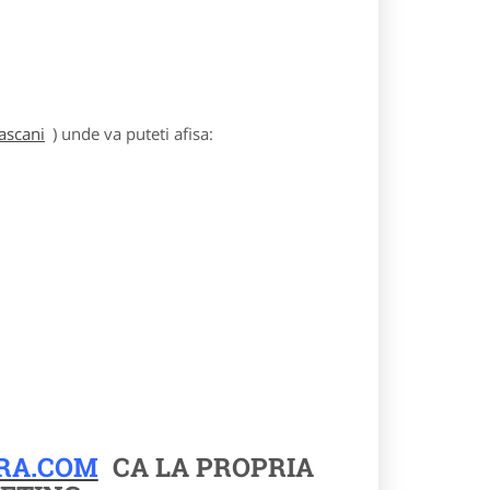
ascani
) unde va puteti afisa:
RA.COM
CA LA PROPRIA