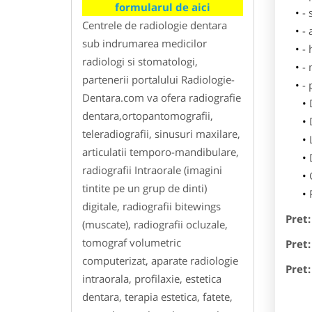
formularul de aici
- 
Centrele de radiologie dentara
- 
sub indrumarea medicilor
- 
radiologi si stomatologi,
-
partenerii portalului Radiologie-
-
Dentara.com va ofera radiografie
dentara,ortopantomografii,
teleradiografii, sinusuri maxilare,
articulatii temporo-mandibulare,
radiografii Intraorale (imagini
tintite pe un grup de dinti)
digitale, radiografii bitewings
Pret:
(muscate), radiografii ocluzale,
tomograf volumetric
Pret:
computerizat, aparate radiologie
Pret:
intraorala, profilaxie, estetica
dentara, terapia estetica, fatete,