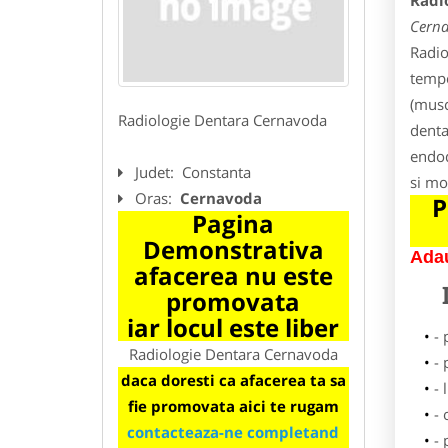
Radi
Cern
Radio
tempo
(musc
Radiologie Dentara Cernavoda
denta
endod
Judet:
Constanta
si mo
Oras:
Cernavoda
P
Pagina
Demonstrativa
Adau
afacerea nu este
promovata
iar locul este liber
-
Radiologie Dentara Cernavoda
-
daca doresti ca afacerea ta sa
- 
fie promovata aici te rugam
-
contacteaza-ne completand
- 