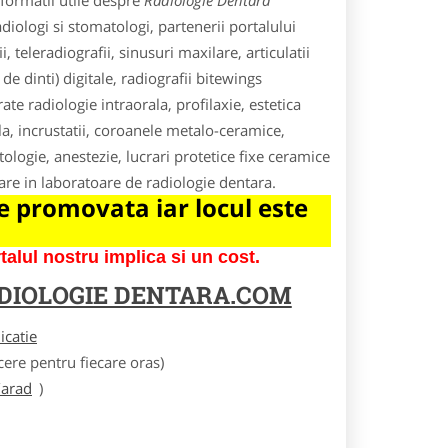
formatii utile despre
Radiologie Dentara
iologi si stomatologi, partenerii portalului
eleradiografii, sinusuri maxilare, articulatii
e dinti) digitale, radiografii bitewings
te radiologie intraorala, profilaxie, estetica
la, incrustatii, coroanele metalo-ceramice,
logie, anestezie, lucrari protetice fixe ceramice
tare in laboratoare de radiologie dentara.
 promovata iar locul este
lul nostru implica si un cost.
DIOLOGIE DENTARA.COM
licatie
ere pentru fiecare oras)
/arad
)