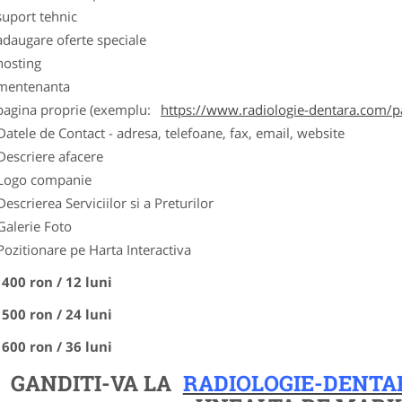
suport tehnic
adaugare oferte speciale
hosting
 mentenanta
 pagina proprie (exemplu:
https://www.radiologie-dentara.com/p
Datele de Contact - adresa, telefoane, fax, email, website
Descriere afacere
Logo companie
Descrierea Serviciilor si a Preturilor
Galerie Foto
Pozitionare pe Harta Interactiva
 400 ron / 12 luni
 500 ron / 24 luni
 600 ron / 36 luni
GANDITI-VA LA
RADIOLOGIE-DENTA