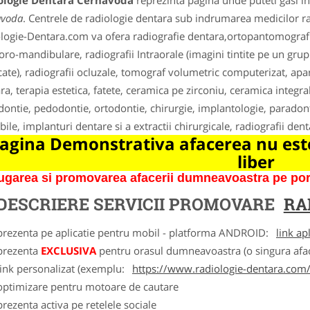
ologie Dentara Cernavoda
reprezinta pagina unde puteti gasi in
avoda
. Centrele de radiologie dentara sub indrumarea medicilor rad
logie-Dentara.com va ofera radiografie dentara,ortopantomografii, t
ro-mandibulare, radiografii Intraorale (imagini tintite pe un grup d
ate), radiografii ocluzale, tomograf volumetric computerizat, apara
ra, terapia estetica, fatete, ceramica pe zirconiu, ceramica integra
ontie, pedodontie, ortodontie, chirurgie, implantologie, paradonto
bile, implanturi dentare si a extractii chirurgicale, radiografii den
agina Demonstrativa afacerea nu este
liber
garea si promovarea afacerii dumneavoastra pe porta
DESCRIERE SERVICII PROMOVARE
RA
 prezenta pe aplicatie pentru mobil - platforma ANDROID:
link ap
 prezenta
EXCLUSIVA
pentru orasul dumneavoastra (o singura afac
link personalizat (exemplu:
https://www.radiologie-dentara.com
 optimizare pentru motoare de cautare
prezenta activa pe retelele sociale