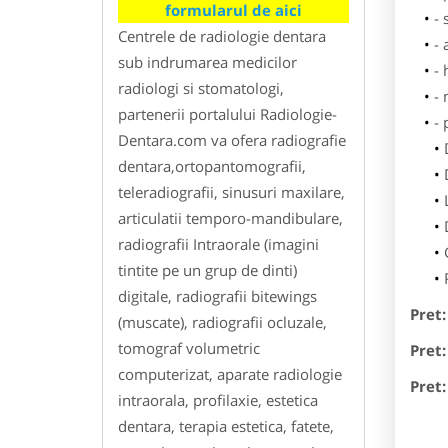
formularul de aici
- 
Centrele de radiologie dentara
- 
sub indrumarea medicilor
- 
radiologi si stomatologi,
-
partenerii portalului Radiologie-
-
Dentara.com va ofera radiografie
dentara,ortopantomografii,
teleradiografii, sinusuri maxilare,
articulatii temporo-mandibulare,
radiografii Intraorale (imagini
tintite pe un grup de dinti)
digitale, radiografii bitewings
Pret:
(muscate), radiografii ocluzale,
tomograf volumetric
Pret:
computerizat, aparate radiologie
Pret:
intraorala, profilaxie, estetica
dentara, terapia estetica, fatete,