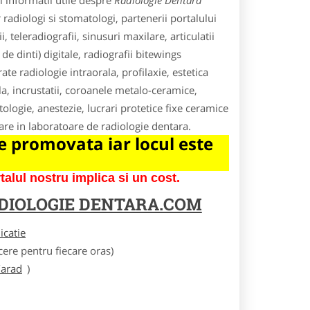
 informatii utile despre
Radiologie Dentara
radiologi si stomatologi, partenerii portalului
eleradiografii, sinusuri maxilare, articulatii
e dinti) digitale, radiografii bitewings
te radiologie intraorala, profilaxie, estetica
la, incrustatii, coroanele metalo-ceramice,
logie, anestezie, lucrari protetice fixe ceramice
tare in laboratoare de radiologie dentara.
 promovata iar locul este
lul nostru implica si un cost.
DIOLOGIE DENTARA.COM
licatie
ere pentru fiecare oras)
/arad
)