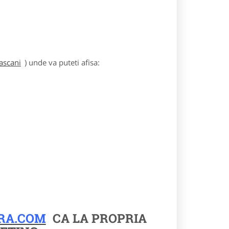
ascani
) unde va puteti afisa:
RA.COM
CA LA PROPRIA