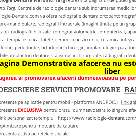
logie Dentara Fierbinti Targ
reprezinta pagina unde puteti gasi
nti Targ
. Centrele de radiologie dentara sub indrumarea medicilor 
logie-Dentara.com va ofera radiografie dentara,ortopantomografii, t
ro-mandibulare, radiografii Intraorale (imagini tintite pe un grup d
ate), radiografii ocluzale, tomograf volumetric computerizat, apara
ra, terapia estetica, fatete, ceramica pe zirconiu, ceramica integra
ontie, pedodontie, ortodontie, chirurgie, implantologie, paradonto
bile, implanturi dentare si a extractii chirurgicale, radiografii den
agina Demonstrativa afacerea nu este
liber
garea si promovarea afacerii dumneavoastra pe porta
DESCRIERE SERVICII PROMOVARE
RA
 prezenta pe aplicatie pentru mobil - platforma ANDROID:
link ap
 prezenta
EXCLUSIVA
pentru orasul dumneavoastra (o singura afac
link personalizat (exemplu:
https://www.radiologie-dentara.com
 optimizare pentru motoare de cautare
prezenta activa pe retelele sociale