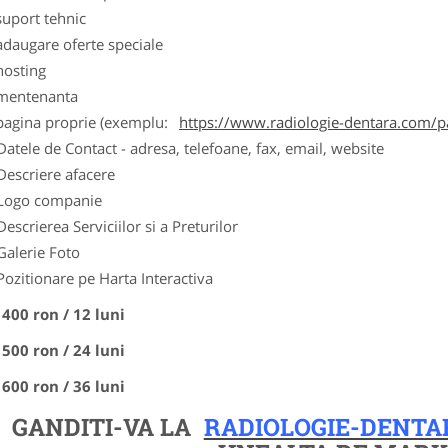
suport tehnic
adaugare oferte speciale
hosting
 mentenanta
 pagina proprie (exemplu:
https://www.radiologie-dentara.com/p
Datele de Contact - adresa, telefoane, fax, email, website
Descriere afacere
Logo companie
Descrierea Serviciilor si a Preturilor
Galerie Foto
Pozitionare pe Harta Interactiva
 400 ron / 12 luni
 500 ron / 24 luni
 600 ron / 36 luni
GANDITI-VA LA
RADIOLOGIE-DENTA