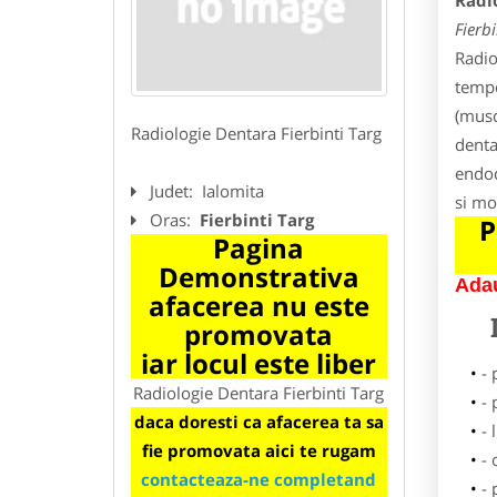
Radio
Fierbi
Radio
tempo
(musc
Radiologie Dentara Fierbinti Targ
denta
endod
Judet:
Ialomita
si mo
Oras:
Fierbinti Targ
P
Pagina
Demonstrativa
Adau
afacerea nu este
promovata
iar locul este liber
-
Radiologie Dentara Fierbinti Targ
-
daca doresti ca afacerea ta sa
- 
fie promovata aici te rugam
-
contacteaza-ne completand
- 