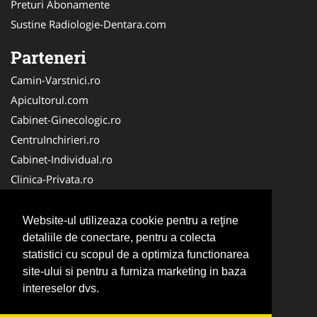
Preturi Abonamente
Sustine Radiologie-Dentara.com
Parteneri
Camin-Varstnici.ro
Apicultorul.com
Cabinet-Ginecologic.ro
CentruInchirieri.ro
Cabinet-Individual.ro
Clinica-Privata.ro
DresajCaine.ro
Medic-Bun.com
Website-ul utilizeaza cookie pentru a reţine
Birouri-Cadastru. Ro
detaliile de conectare, pentru a colecta
statistici cu scopul de a optimiza functionarea
Cardiologul.ro
site-ului si pentru a furniza marketing in baza
InstalatiiSolare.com
intereselor dvs.
NonStopDeschis.ro