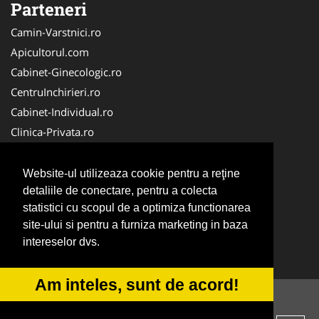
Parteneri
Camin-Varstnici.ro
Apicultorul.com
Cabinet-Ginecologic.ro
CentruInchirieri.ro
Cabinet-Individual.ro
Clinica-Privata.ro
DresajCaine.ro
Medic-Bun.com
Website-ul utilizeaza cookie pentru a reţine
Birouri-Cadastru. Ro
detaliile de conectare, pentru a colecta
statistici cu scopul de a optimiza functionarea
Cardiologul.ro
site-ului si pentru a furniza marketing in baza
InstalatiiSolare.com
intereselor dvs.
NonStopDeschis.ro
Am inteles, sunt de acord!
© 2014-2026 -
ANPC
SOL