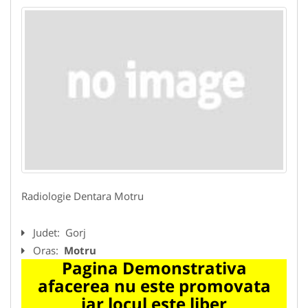
Radiologie Dentara Motru
Judet:
Gorj
Oras:
Motru
Pagina Demonstrativa
afacerea nu este promovata
iar locul este liber