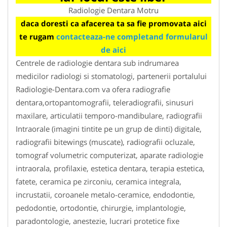
Radiologie Dentara Motru
daca doresti ca afacerea ta sa fie promovata aici
te rugam
contacteaza-ne completand formularul
de aici
Centrele de radiologie dentara sub indrumarea
medicilor radiologi si stomatologi, partenerii portalului
Radiologie-Dentara.com va ofera radiografie
dentara,ortopantomografii, teleradiografii, sinusuri
maxilare, articulatii temporo-mandibulare, radiografii
Intraorale (imagini tintite pe un grup de dinti) digitale,
radiografii bitewings (muscate), radiografii ocluzale,
tomograf volumetric computerizat, aparate radiologie
intraorala, profilaxie, estetica dentara, terapia estetica,
fatete, ceramica pe zirconiu, ceramica integrala,
incrustatii, coroanele metalo-ceramice, endodontie,
pedodontie, ortodontie, chirurgie, implantologie,
paradontologie, anestezie, lucrari protetice fixe