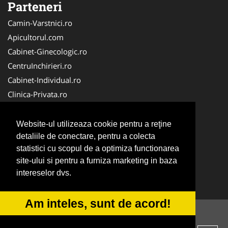
Parteneri
Camin-Varstnici.ro
Apicultorul.com
Cabinet-Ginecologic.ro
CentruInchirieri.ro
Cabinet-Individual.ro
Clinica-Privata.ro
DresajCaine.ro
Medic-Bun.com
Website-ul utilizeaza cookie pentru a reţine
Birouri-Cadastru. Ro
detaliile de conectare, pentru a colecta
statistici cu scopul de a optimiza functionarea
Cardiologul.ro
site-ului si pentru a furniza marketing in baza
InstalatiiSolare.com
intereselor dvs.
NonStopDeschis.ro
Am inteles, sunt de acord!
© 2014-2026 -
ANPC
SOL