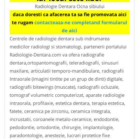
Radiologie Dentara Ocna sibiului
daca doresti ca afacerea ta sa fie promovata aici
te rugam
contacteaza-ne completand formularul
de aici
Centrele de radiologie dentara sub indrumarea
medicilor radiologi si stomatologi, partenerii portalului
Radiologie-Dentara.com va ofera radiografie
dentara,ortopantomografii, teleradiografii, sinusuri
maxilare, articulatii temporo-mandibulare, radiografii
Intraorale (imagini tintite pe un grup de dinti) digitale,
radiografii bitewings (muscate), radiografii ocluzale,
tomograf volumetric computerizat, aparate radiologie
intraorala, profilaxie, estetica dentara, terapia estetica,
fatete, ceramica pe zirconiu, ceramica integrala,
incrustatii, coroanele metalo-ceramice, endodontie,
pedodontie, ortodontie, chirurgie, implantologie,
paradontologie, anestezie, lucrari protetice fixe