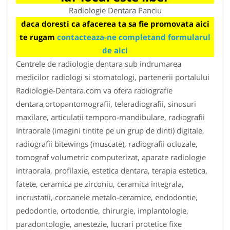
Radiologie Dentara Panciu
daca doresti ca afacerea ta sa fie promovata aici
te rugam
contacteaza-ne completand formularul
de aici
Centrele de radiologie dentara sub indrumarea
medicilor radiologi si stomatologi, partenerii portalului
Radiologie-Dentara.com va ofera radiografie
dentara,ortopantomografii, teleradiografii, sinusuri
maxilare, articulatii temporo-mandibulare, radiografii
Intraorale (imagini tintite pe un grup de dinti) digitale,
radiografii bitewings (muscate), radiografii ocluzale,
tomograf volumetric computerizat, aparate radiologie
intraorala, profilaxie, estetica dentara, terapia estetica,
fatete, ceramica pe zirconiu, ceramica integrala,
incrustatii, coroanele metalo-ceramice, endodontie,
pedodontie, ortodontie, chirurgie, implantologie,
paradontologie, anestezie, lucrari protetice fixe