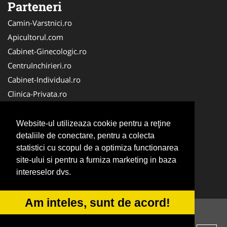
Parteneri
Camin-Varstnici.ro
Apicultorul.com
Cabinet-Ginecologic.ro
CentruInchirieri.ro
Cabinet-Individual.ro
Clinica-Privata.ro
DresajCaine.ro
Medic-Bun.com
Website-ul utilizeaza cookie pentru a reţine
Birouri-Cadastru. Ro
detaliile de conectare, pentru a colecta
statistici cu scopul de a optimiza functionarea
Cardiologul.ro
site-ului si pentru a furniza marketing in baza
InstalatiiSolare.com
intereselor dvs.
NonStopDeschis.ro
Am inteles, sunt de acord!
© 2014-2026 -
ANPC
SOL