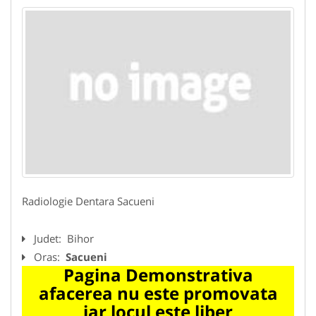
Radiologie Dentara Sacueni
Judet:
Bihor
Oras:
Sacueni
Pagina Demonstrativa
afacerea nu este promovata
iar locul este liber