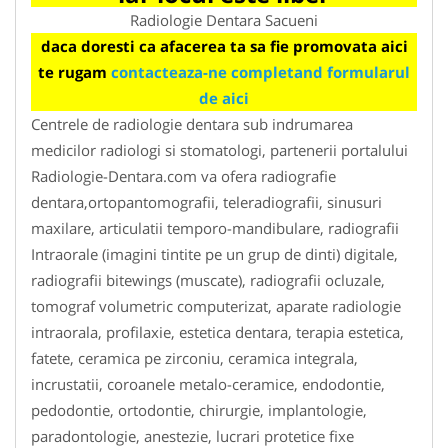
Radiologie Dentara Sacueni
daca doresti ca afacerea ta sa fie promovata aici
te rugam
contacteaza-ne completand formularul
de aici
Centrele de radiologie dentara sub indrumarea
medicilor radiologi si stomatologi, partenerii portalului
Radiologie-Dentara.com va ofera radiografie
dentara,ortopantomografii, teleradiografii, sinusuri
maxilare, articulatii temporo-mandibulare, radiografii
Intraorale (imagini tintite pe un grup de dinti) digitale,
radiografii bitewings (muscate), radiografii ocluzale,
tomograf volumetric computerizat, aparate radiologie
intraorala, profilaxie, estetica dentara, terapia estetica,
fatete, ceramica pe zirconiu, ceramica integrala,
incrustatii, coroanele metalo-ceramice, endodontie,
pedodontie, ortodontie, chirurgie, implantologie,
paradontologie, anestezie, lucrari protetice fixe