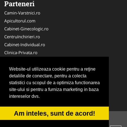
Parteneri
Camin-Varstnici.ro
Apicultorul.com
Cabinet-Ginecologic.ro
CentruInchirieri.ro
Cabinet-Individual.ro
Clinica-Privata.ro
DresajCaine.ro
Medic-Bun.com
Website-ul utilizeaza cookie pentru a reţine
Birouri-Cadastru. Ro
detaliile de conectare, pentru a colecta
statistici cu scopul de a optimiza functionarea
Cardiologul.ro
site-ului si pentru a furniza marketing in baza
InstalatiiSolare.com
intereselor dvs.
NonStopDeschis.ro
Am inteles, sunt de acord!
© 2014-2026 -
ANPC
SOL