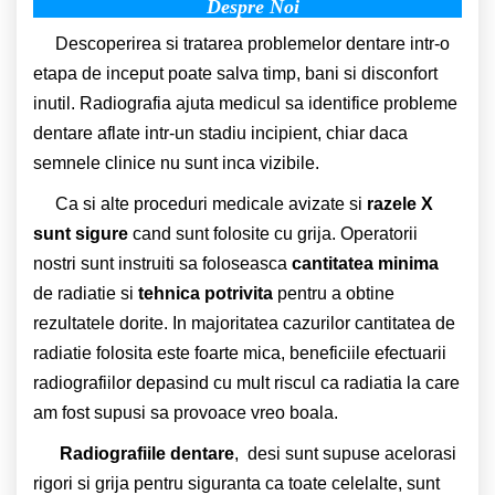
Despre Noi
Descoperirea si tratarea problemelor dentare intr-o
etapa de inceput poate salva timp, bani si disconfort
inutil. Radiografia ajuta medicul sa identifice probleme
dentare aflate intr-un stadiu incipient, chiar daca
semnele clinice nu sunt inca vizibile.
Ca si alte proceduri medicale avizate si
razele X
sunt sigure
cand sunt folosite cu grija. Operatorii
nostri sunt instruiti sa foloseasca
cantitatea minima
de radiatie si
tehnica potrivita
pentru a obtine
rezultatele dorite. In majoritatea cazurilor cantitatea de
radiatie folosita este foarte mica, beneficiile efectuarii
radiografiilor depasind cu mult riscul ca radiatia la care
am fost supusi sa provoace vreo boala.
Radiografiile dentare
, desi sunt supuse acelorasi
rigori si grija pentru siguranta ca toate celelalte, sunt