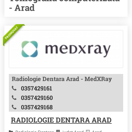
- Arad
PROMOVAT
Radiologie Dentara Arad - MedXRay
0357429161
0357429160
0357429168
RADIOLOGIE DENTARA ARAD
Radiologie Dentara
judet Arad
Arad