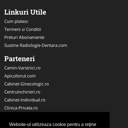
Linkuri Utile
Cum platesc
Termeni si Conditii
Preturi Abonamente
Sustine Radiologie-Dentara.com
Parteneri
Camin-Varstnici.ro
Apicultorul.com
Cabinet-Ginecologic.ro
CentruInchirieri.ro
Cabinet-Individual.ro
Clinica-Privata.ro
DresajCaine.ro
Medic-Bun.com
Website-ul utilizeaza cookie pentru a reţine